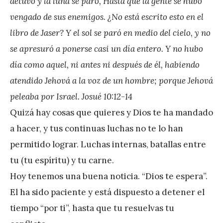
detuvo y la luna se paró, Hasta que la gente se hubo
r
vengado de sus enemigos. ¿No está escrito esto en el
e
libro de Jaser? Y el sol se paró en medio del cielo, y no
z
se apresuró a ponerse casi un día entero. Y no hubo
día como aquel, ni antes ni después de él, habiendo
atendido Jehová a la voz de un hombre; porque Jehová
peleaba por Israel. Josué 10:12-14
Quizá hay cosas que quieres y Dios te ha mandado
a hacer, y tus continuas luchas no te lo han
permitido lograr. Luchas internas, batallas entre
tu (tu espíritu) y tu carne.
Hoy tenemos una buena noticia. “Dios te espera”.
El ha sido paciente y está dispuesto a detener el
tiempo “por ti”, hasta que tu resuelvas tu