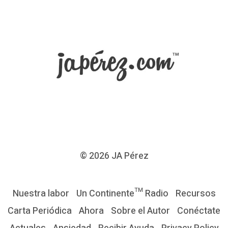
a
r
d
e
y
n
o
s
e
c
© 2026
JA Pérez
o
n
Nuestra labor
Un Continente™ Radio
Recursos
s
Carta Periódica
Ahora
Sobre el Autor
Conéctate
u