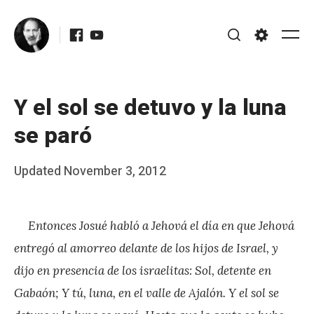
Skip
Facebook
Youtube
to
Me
Search
Settings
content
Y el sol se detuvo y la luna
se paró
Posted
Updated
November 3, 2012
b
on
y
Entonces Josué habló a Jehová el día en que Jehová
J
entregó al amorreo delante de los hijos de Israel, y
A
dijo en presencia de los israelitas: Sol, detente en
P
Gabaón; Y tú, luna, en el valle de Ajalón. Y el sol se
é