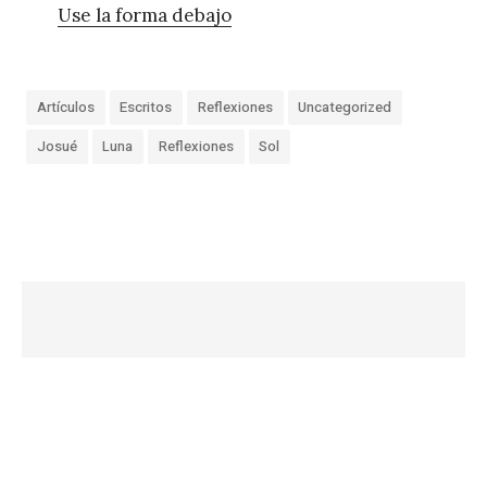
Use la forma debajo
Artículos
Escritos
Reflexiones
Uncategorized
Josué
Luna
Reflexiones
Sol
«
L
a
z
a
r
z
a