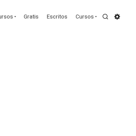
Expand
Expand
ursos
Gratis
Escritos
Cursos
child
child
Search
Settin
menu
menu