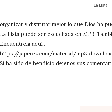
P
La Lista
é
r
organizar y disfrutar mejor lo que Dios ha p
e
La Lista puede ser escuchada en MP3. Tambi
z
Encuentrela aquí…
https://japerez.com/material/mp3-downloa
Si ha sido de bendició dejenos sus comentar