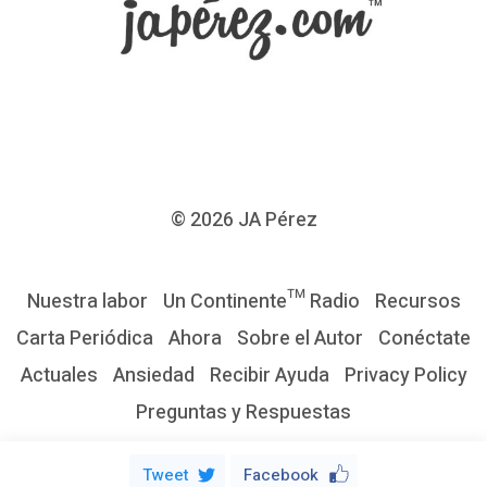
a
2
0
1
0
¿
C
© 2026
JA Pérez
ó
m
Nuestra labor
Un Continente™ Radio
Recursos
o
Carta Periódica
Ahora
Sobre el Autor
Conéctate
r
Actuales
Ansiedad
Recibir Ayuda
Privacy Policy
e
Preguntas y Respuestas
c
o
Tweet
Facebook