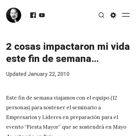
Skip
Facebook
Youtube
to
Me
Search
Settings
content
2 cosas impactaron mi vida
este fin de semana…
Posted
Updated
January 22, 2010
b
on
y
Este fin de semana viajamos con el equipo (12
J
personas) para sostener el seminario a
A
Empresarios y Líderes en preparación para el
P
evento “Fiesta Mayor” que se sostendrá en Mayo
é