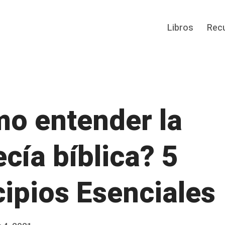
Libros
Rec
o entender la
ecía bíblica? 5
cipios Esenciales