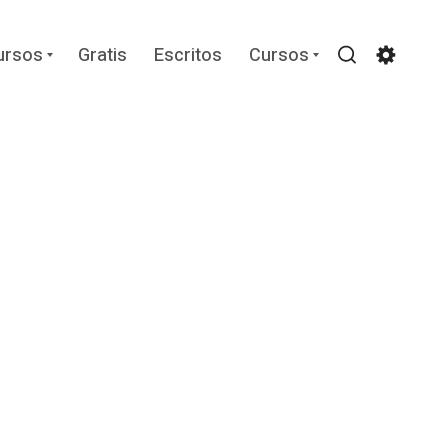
Expand
Expand
ursos
Gratis
Escritos
Cursos
child
child
Search
Settin
menu
menu