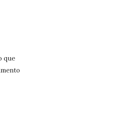
to que
limento