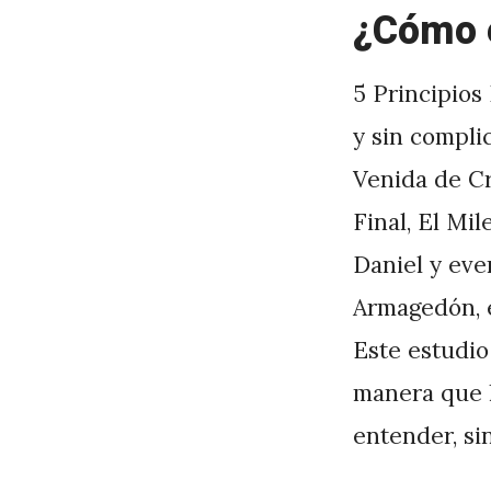
¿Cómo e
5 Principios
y sin compl
Venida de Cr
Final, El Mi
Daniel y eve
Armagedón, 
Este estudio
manera que l
entender, si