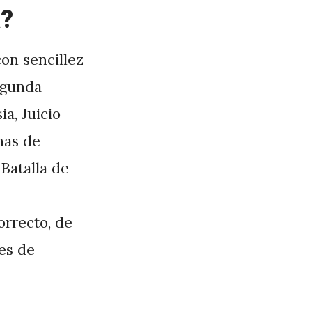
a?
con sencillez
egunda
a, Juicio
nas de
 Batalla de
orrecto, de
les de