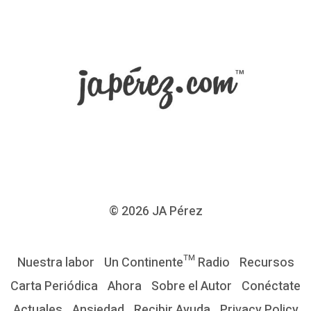
c
i
ó
n
e
s
u
n
a
m
© 2026
JA Pérez
i
n
Nuestra labor
Un Continente™ Radio
Recursos
o
Carta Periódica
Ahora
Sobre el Autor
Conéctate
r
Actuales
Ansiedad
Recibir Ayuda
Privacy Policy