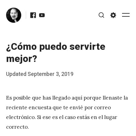
Skip
Facebook
Youtube
to
Me
Search
Settings
content
¿Cómo puedo servirte
mejor?
Posted
Updated
September 3, 2019
b
on
y
Es posible que has llegado aquí porque llenaste la
J
reciente encuesta que te envié por correo
A
electrónico. Si ese es el caso estás en el lugar
P
correcto.
é