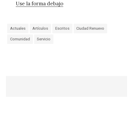
Use la forma debajo
Actuales
Artículos
Escritos
Ciudad Renuevo
Comunidad
Servicio
«
L
a
o
p
o
s
i