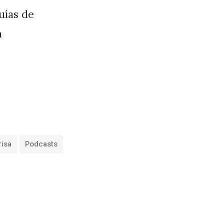
guías de
a
risa
Podcasts