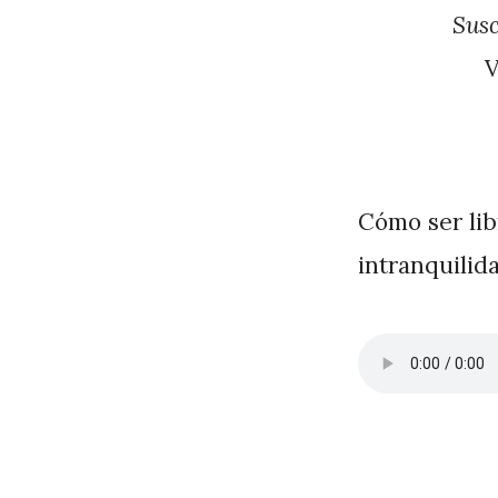
J
Susc
A
P
é
r
e
Cómo ser libr
z
intranquilida