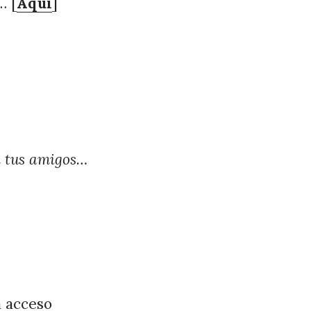
… [
Aquí
]
n tus amigos…
a acceso