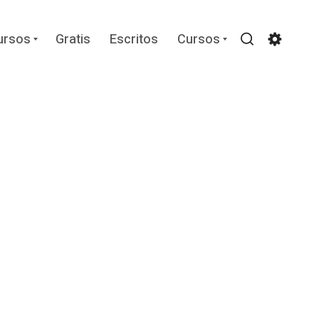
Expand
Expand
ursos
Gratis
Escritos
Cursos
child
child
Search
Settin
menu
menu