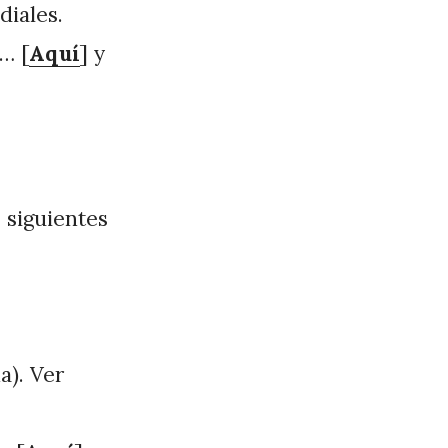
diales.
… [
Aquí
] y
 siguientes
a). Ver