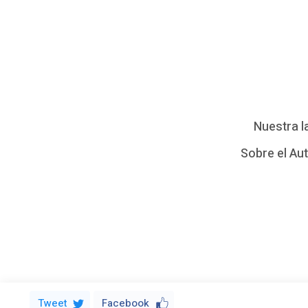
e
l
a
p
r
Nuestra l
i
Sobre el Au
s
a
…
P
a
Tweet
Facebook