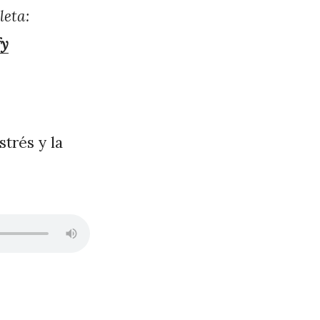
leta:
fy
strés y la