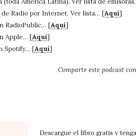
 (toda América Latina). Ver lista de emisoras
 de Radio por Internet. Ver lista… [
Aquí
]
n RadioPublic… [
Aquí
]
n Apple… [
Aquí
]
n Spotify… [
Aquí
]
Comparte este podcast co
Descargue el libro gratis y teng