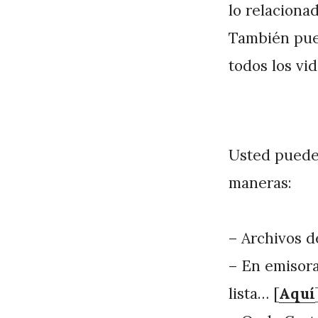
lo relaciona
También pued
todos los vi
Usted puede 
maneras:
– Archivos 
– En emisora
lista… [
Aquí