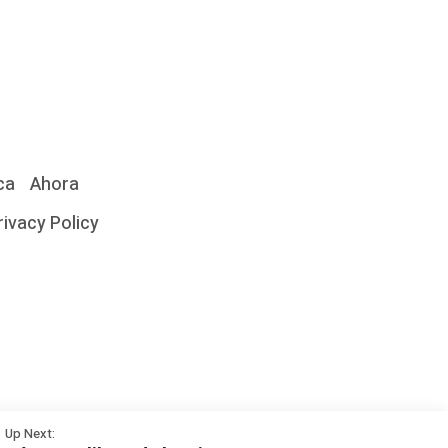
ca
Ahora
rivacy Policy
Cómo
Up Next: