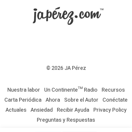
t
e
C
ó
m
o
s
e
© 2026
JA Pérez
r
l
Nuestra labor
Un Continente™ Radio
Recursos
i
Carta Periódica
Ahora
Sobre el Autor
Conéctate
b
Actuales
Ansiedad
Recibir Ayuda
Privacy Policy
r
Preguntas y Respuestas
e