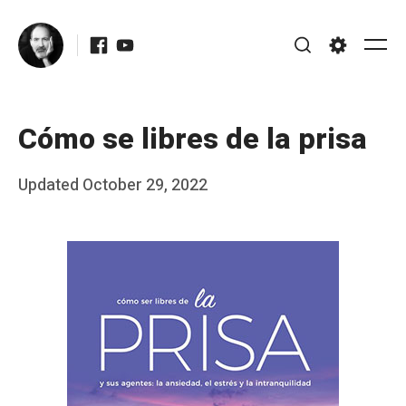
Skip
Facebook
Youtube
to
Me
Search
Settings
content
Cómo se libres de la prisa
Posted
Updated
October 29, 2022
b
on
y
J
A
P
é
r