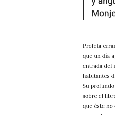
y angu
Monje
Profeta erra
que un día a
entrada del 
habitantes d
Su profundo 
sobre el lib
que éste no