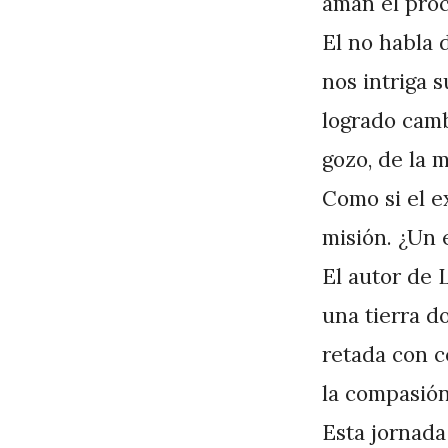
aman el proc
El no habla 
nos intriga s
logrado cambi
gozo, de la m
Como si el e
misión. ¿Un 
El autor de 
una tierra d
retada con c
la compasión
Esta jornada