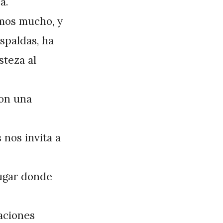
a.
emos mucho, y
espaldas, ha
steza al
con una
nos invita a
lugar donde
aciones