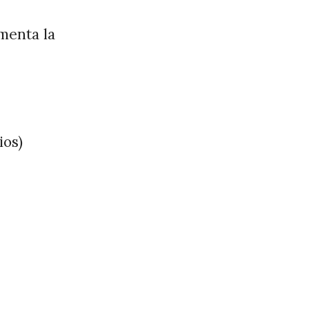
menta la
ios)