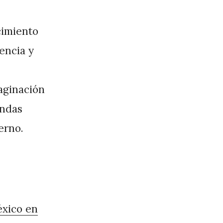
cimiento
encia y
maginación
undas
erno.
xico en