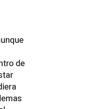
aunque
ntro de
star
diera
blemas