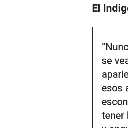
El Indi
“Nunc
se vea
apari
esos 
escon
tener