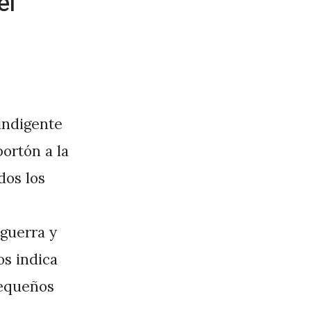
el
 indigente
ortón a la
dos los
 guerra y
os indica
pequeños