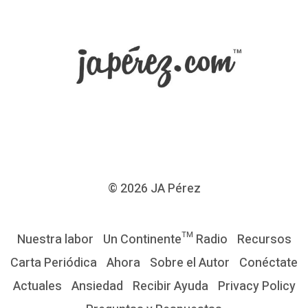
–
N
u
e
v
o
L
i
b
© 2026
JA Pérez
r
o
Nuestra labor
Un Continente™ Radio
Recursos
d
Carta Periódica
Ahora
Sobre el Autor
Conéctate
e
Actuales
Ansiedad
Recibir Ayuda
Privacy Policy
J