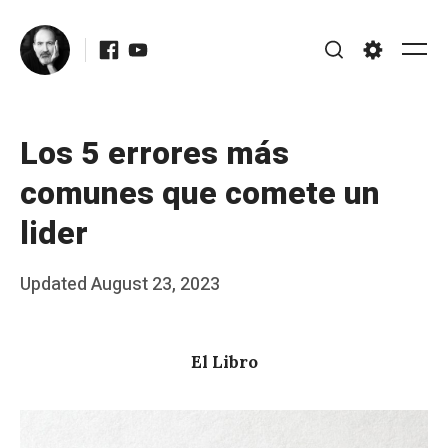
Skip
Facebook
Youtube
to
Me
Search
Settings
content
Los 5 errores más
comunes que comete un
lider
Posted
Updated
August 23, 2023
b
on
y
El Libro
J
A
P