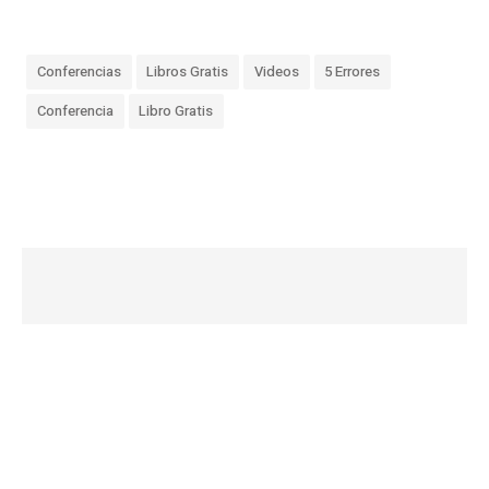
Conferencias
Libros Gratis
Videos
5 Errores
Conferencia
Libro Gratis
«
L
a
M
u
e
r
t
e