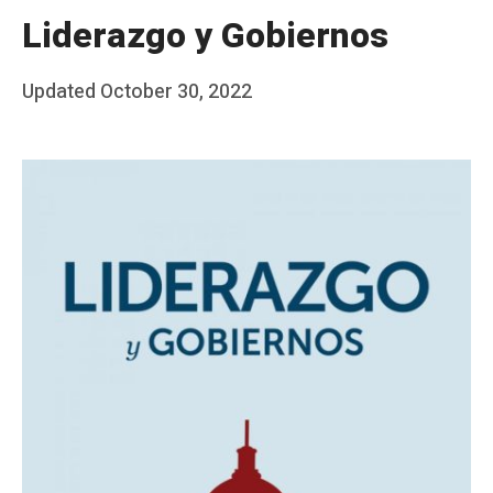
Liderazgo y Gobiernos
Posted
Updated
October 30, 2022
b
on
y
J
A
P
é
r
e
z