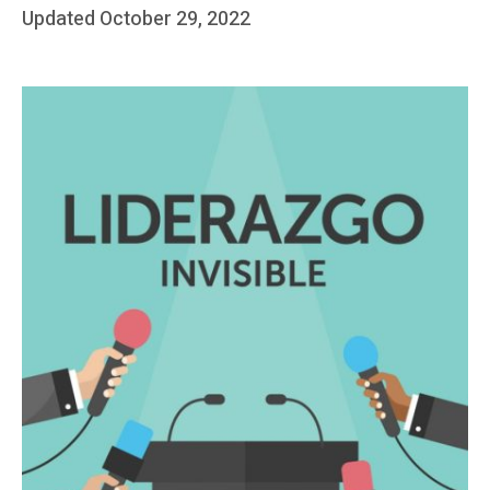
Posted
Updated
October 29, 2022
b
on
y
J
A
P
é
r
e
z