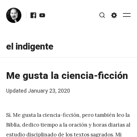
Skip
Facebook
Youtube
to
Me
Search
Settings
content
el indigente
Me gusta la ciencia-ficción
Posted
Updated
January 23, 2020
b
on
y
Sí. Me gusta la ciencia-ficción, pero también leo la
J
Biblia, dedico tiempo a la oración y horas diarias al
A
estudio disciplinado de los textos sagrados. Mi