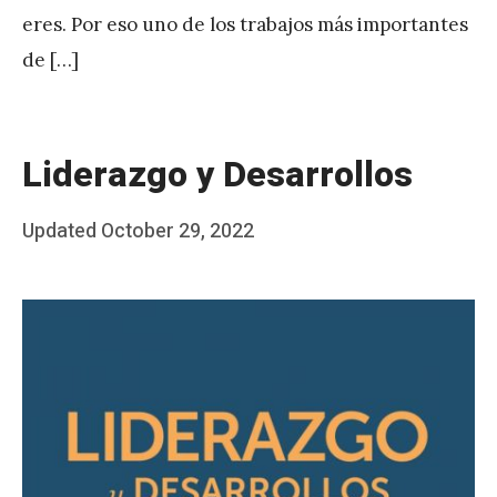
eres. Por eso uno de los trabajos más importantes
de […]
Liderazgo y Desarrollos
Posted
Updated
October 29, 2022
b
on
y
J
A
P
é
r