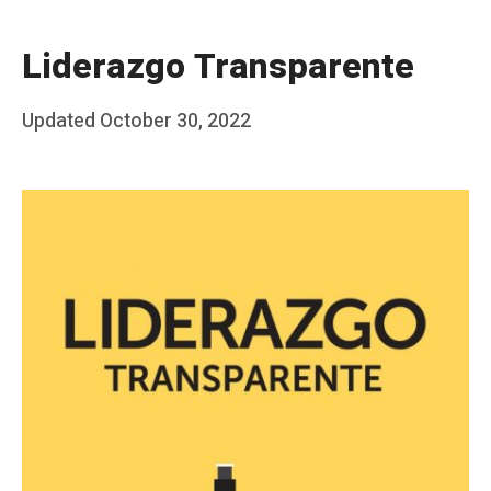
Liderazgo Transparente
Posted
Updated
October 30, 2022
b
on
y
J
A
P
é
r
e
z