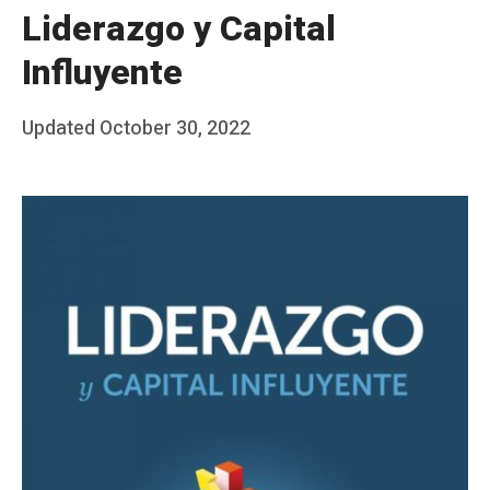
Liderazgo y Capital
Influyente
Posted
Updated
October 30, 2022
b
on
y
J
A
P
é
r
e
z