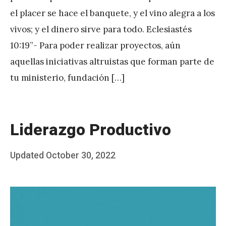
el placer se hace el banquete, y el vino alegra a los
vivos; y el dinero sirve para todo. Eclesiastés
10:19”- Para poder realizar proyectos, aún
aquellas iniciativas altruistas que forman parte de
tu ministerio, fundación […]
Liderazgo Productivo
Posted
Updated
October 30, 2022
b
on
y
J
A