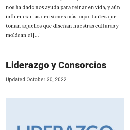
nos ha dado nos ayuda para reinar en vida, y aún
influenciar las decisiones más importantes que
toman aquellos que diseñan nuestras culturas y
moldean el […]
Liderazgo y Consorcios
Posted
Updated
October 30, 2022
b
on
y
J
A
P