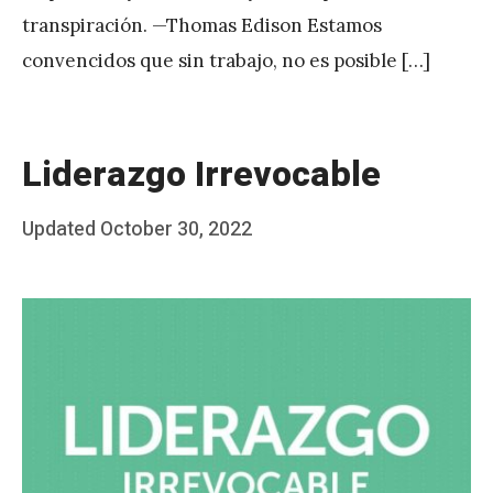
transpiración. —Thomas Edison Estamos
convencidos que sin trabajo, no es posible […]
Liderazgo Irrevocable
Posted
Updated
October 30, 2022
b
on
y
J
A
P
é
r