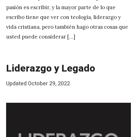
P
pasión es escribir, y la mayor parte de lo que
é
escribo tiene que ver con teología, liderazgo y
r
vida cristiana, pero también hago otras cosas que
e
usted puede considerar […]
z
Liderazgo y Legado
Posted
Updated
October 29, 2022
b
on
y
J
A
P