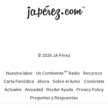
y
S
i
s
t
e
m
a
© 2026
JA Pérez
s
L
Nuestra labor
Un Continente™ Radio
Recursos
i
Carta Periódica
Ahora
Sobre el Autor
Conéctate
d
Actuales
Ansiedad
Recibir Ayuda
Privacy Policy
e
Preguntas y Respuestas
r