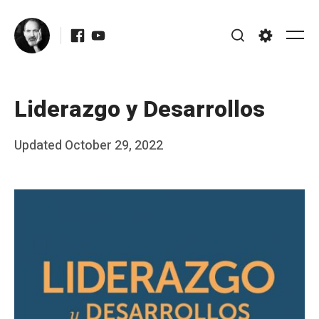
Skip
Facebook
Youtube
to
Me
Search
Settings
content
Liderazgo y Desarrollos
Posted
Updated
October 29, 2022
b
on
y
J
A
P
é
r