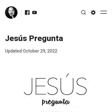
Skip
Facebook
Youtube
to
Me
Search
Settings
content
Jesús Pregunta
Posted
Updated
October 29, 2022
b
on
y
J
A
P
é
r