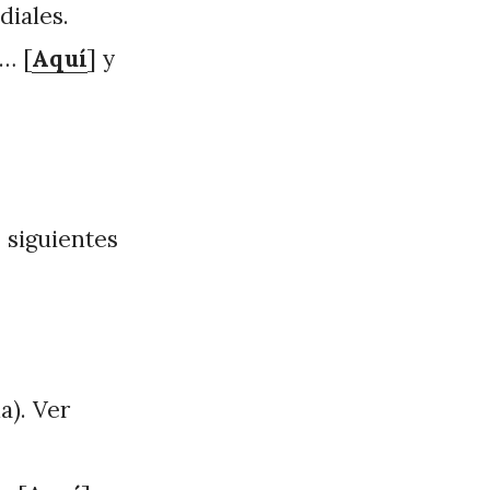
diales.
… [
Aquí
] y
 siguientes
a). Ver