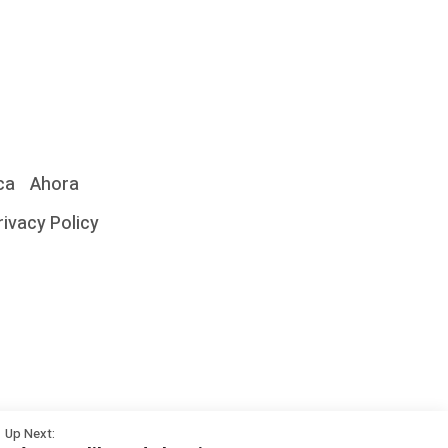
ca
Ahora
rivacy Policy
Cómo
Up Next: