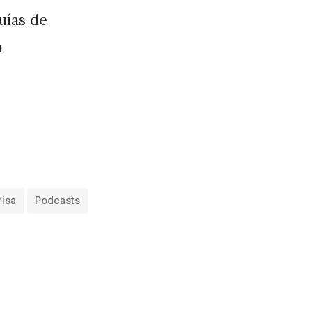
guías de
a
risa
Podcasts