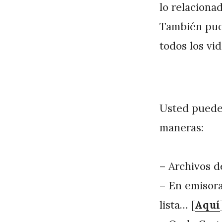
lo relaciona
También pued
todos los vi
Usted puede 
maneras:
– Archivos 
– En emisora
lista… [
Aquí