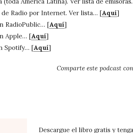
 (toda América Latina). Ver lista de emisoras
 de Radio por Internet. Ver lista… [
Aquí
]
n RadioPublic… [
Aquí
]
n Apple… [
Aquí
]
n Spotify… [
Aquí
]
Comparte este podcast co
Descargue el libro gratis y teng