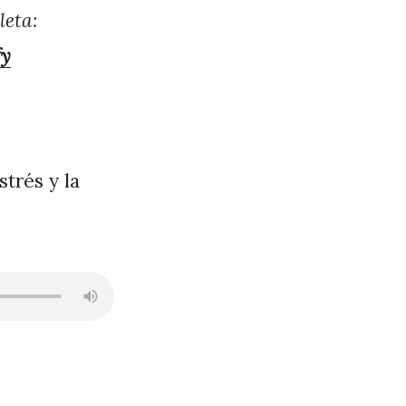
leta:
fy
strés y la