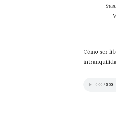
J
Susc
A
P
é
r
e
Cómo ser libr
z
intranquilida