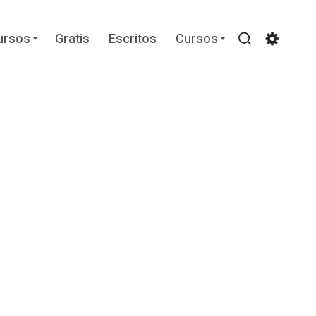
Expand
Expand
ursos
Gratis
Escritos
Cursos
child
child
Search
Settin
menu
menu