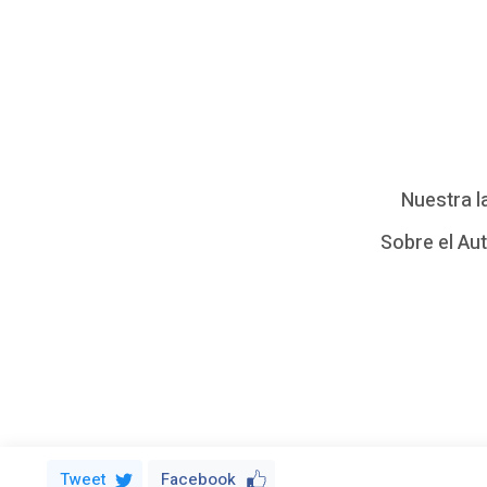
e
l
a
p
r
Nuestra l
i
Sobre el Au
s
a
…
P
a
Tweet
Facebook