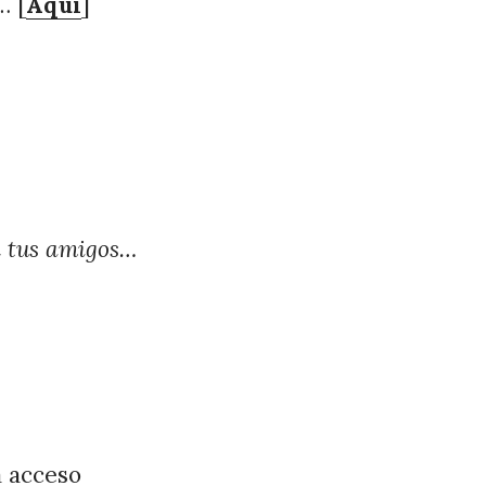
… [
Aquí
]
n tus amigos…
a acceso