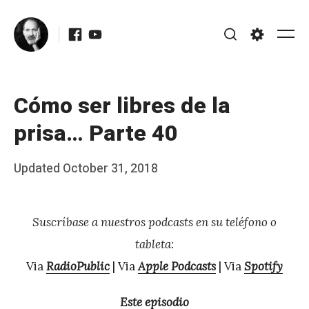
Skip
Facebook
Youtube
to
Me
Search
Settings
content
Cómo ser libres de la
prisa… Parte 40
Posted
Updated
October 31, 2018
b
on
y
Suscríbase a nuestros podcasts en su teléfono o
J
tableta:
A
Via
RadioPublic
| Via
Apple Podcasts
| Via
Spotify
P
é
Este episodio