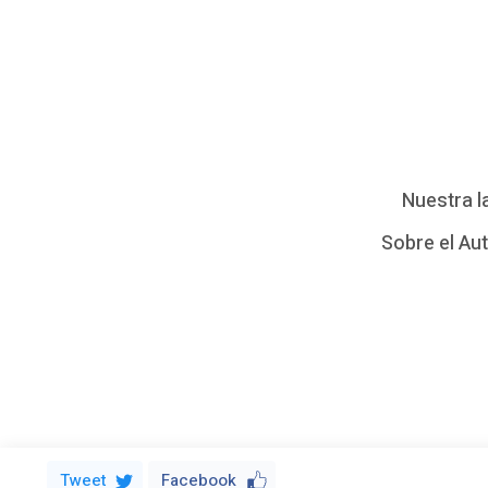
e
l
a
p
r
Nuestra l
i
Sobre el Au
s
a
…
P
a
Tweet
Facebook