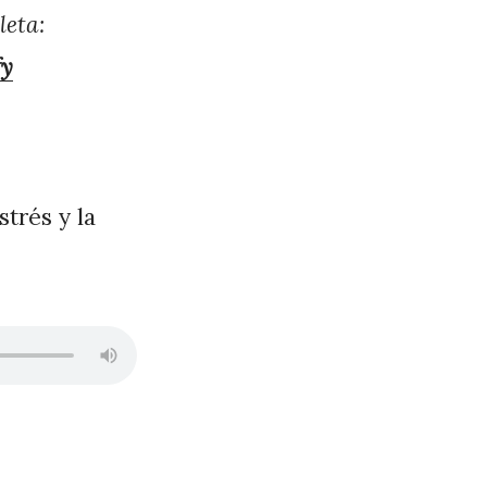
leta:
fy
strés y la