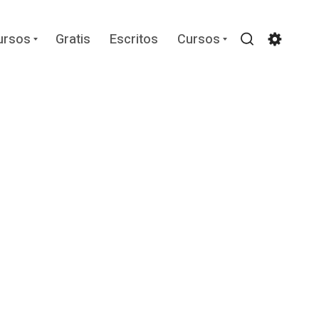
Expand
Expand
ursos
Gratis
Escritos
Cursos
child
child
Search
Settin
menu
menu