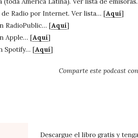
 (toda América Latina). Ver lista de emisoras
 de Radio por Internet. Ver lista… [
Aquí
]
n RadioPublic… [
Aquí
]
n Apple… [
Aquí
]
n Spotify… [
Aquí
]
Comparte este podcast co
Descargue el libro gratis y teng