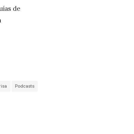
guías de
a
risa
Podcasts