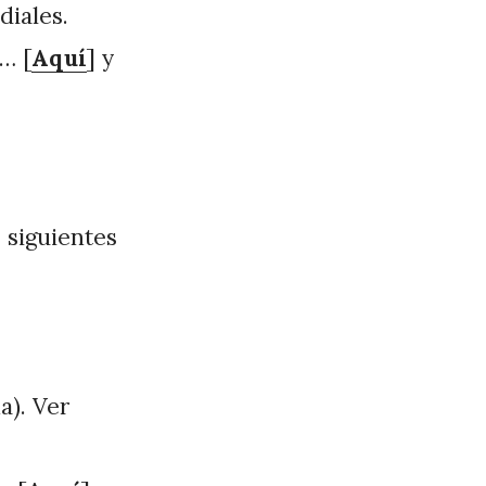
diales.
… [
Aquí
] y
 siguientes
a). Ver