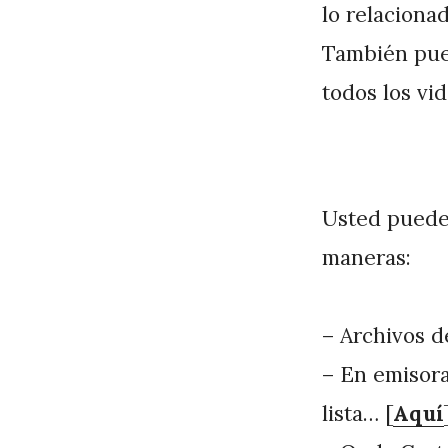
lo relaciona
También pued
todos los vi
Usted puede 
maneras:
– Archivos 
– En emisora
lista… [
Aquí