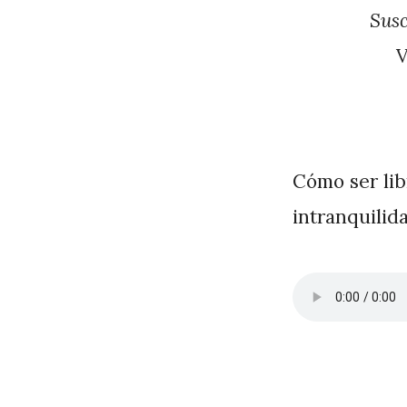
J
Susc
A
P
é
r
e
Cómo ser libr
z
intranquilida