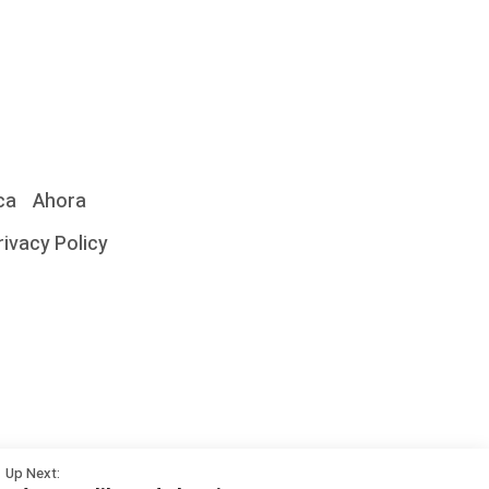
ca
Ahora
rivacy Policy
Cómo
Up Next: