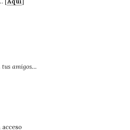
… [
Aquí
]
n tus amigos…
a acceso