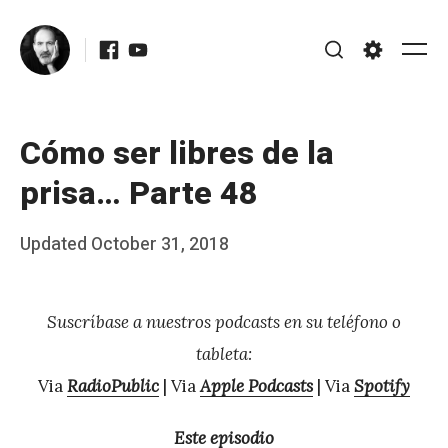
Skip
Facebook
Youtube
to
Me
Search
Settings
content
Cómo ser libres de la
prisa… Parte 48
Posted
Updated
October 31, 2018
b
on
y
Suscríbase a nuestros podcasts en su teléfono o
J
tableta:
A
Via
RadioPublic
| Via
Apple Podcasts
| Via
Spotify
P
é
Este episodio