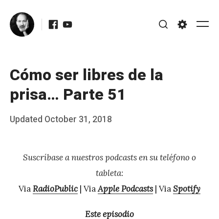
Skip
Facebook
Youtube
to
Me
Search
Settings
content
Cómo ser libres de la
prisa… Parte 51
Posted
Updated
October 31, 2018
b
on
y
Suscríbase a nuestros podcasts en su teléfono o
J
tableta:
A
Via
RadioPublic
| Via
Apple Podcasts
| Via
Spotify
P
é
Este episodio