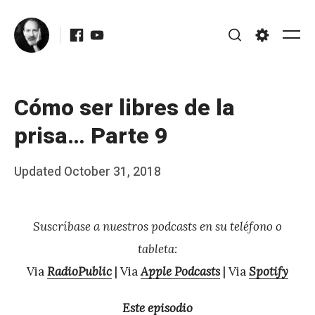
Skip
Facebook
Youtube
to
Me
Search
Settings
content
Cómo ser libres de la
prisa… Parte 9
Posted
Updated
October 31, 2018
b
on
y
Suscríbase a nuestros podcasts en su teléfono o
J
tableta:
A
Via
RadioPublic
| Via
Apple Podcasts
| Via
Spotify
P
é
Este episodio