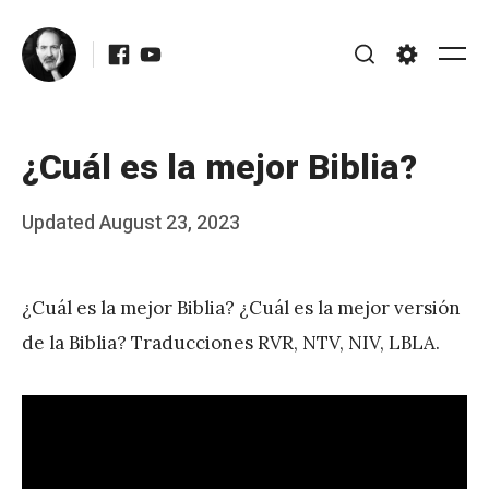
Skip
Facebook
Youtube
to
Me
Search
Settings
content
¿Cuál es la mejor Biblia?
Posted
Updated
August 23, 2023
b
on
y
¿Cuál es la mejor Biblia? ¿Cuál es la mejor versión
J
de la Biblia? Traducciones RVR, NTV, NIV, LBLA.
A
P
é
r