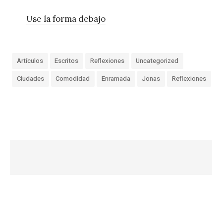
Use la forma debajo
Artículos
Escritos
Reflexiones
Uncategorized
Ciudades
Comodidad
Enramada
Jonas
Reflexiones
«
V
e
r
m
á
s