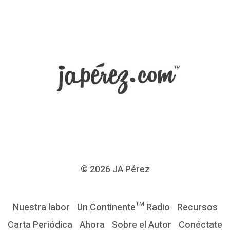
a
l
l
á
H
a
b
i
l
i
d
© 2026
JA Pérez
a
d
Nuestra labor
Un Continente™ Radio
Recursos
y
Carta Periódica
Ahora
Sobre el Autor
Conéctate