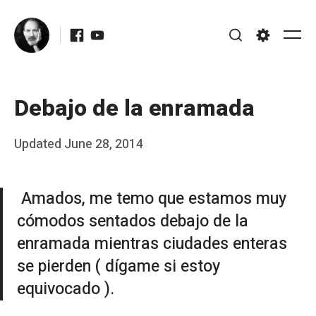
Skip
Facebook
Youtube
to
Me
Search
Settings
content
Debajo de la enramada
Posted
Updated
June 28, 2014
b
on
y
Amados, me temo que estamos muy
J
cómodos sentados debajo de la
A
enramada mientras ciudades enteras
P
se pierden ( dígame si estoy
é
equivocado ).
r