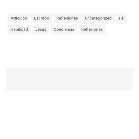
Artículos
Escritos
Reflexiones
Uncategorized
Fe
Habilidad
Jesus
Obediencia
Reflexiones
«
D
e
b
a
j
o
d
e