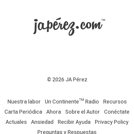
l
a
e
n
r
a
m
a
d
© 2026
JA Pérez
a
D
Nuestra labor
Un Continente™ Radio
Recursos
e
Carta Periódica
Ahora
Sobre el Autor
Conéctate
f
Actuales
Ansiedad
Recibir Ayuda
Privacy Policy
i
Preguntas y Respuestas