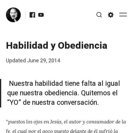
Skip
Facebook
Youtube
to
Me
Search
Settings
content
Habilidad y Obediencia
Posted
Updated
June 29, 2014
b
on
y
Nuestra habilidad tiene falta al igual
J
que nuestra obediencia. Quitemos el
A
“YO” de nuestra conversación.
P
é
“puestos los ojos en Jesús, el autor y consumador de la
r
fe, el cual por el gozo puesto delante de él sufrió la