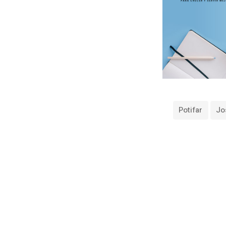
Potifar
Jo
«
P
o
r