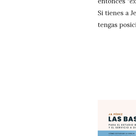
entonces
“éx
Si tienes a J
tengas posic