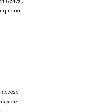
en tienes”
.
aunque no
a acceso
guías de
a