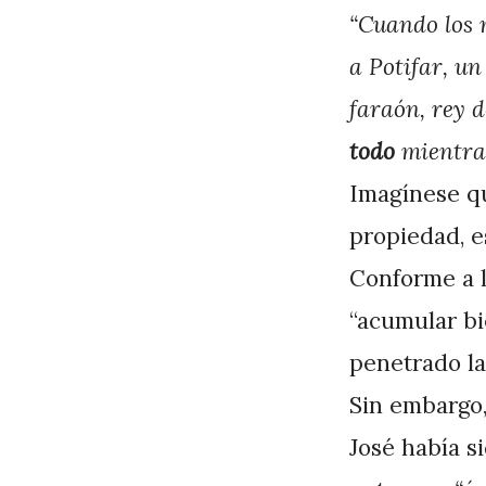
J
“Cuando los 
A
a Potifar, un
P
faraón, rey d
é
todo
mientras
r
Imagínese qu
e
propiedad, es
z
Conforme a l
“acumular bi
penetrado la 
Sin embargo,
José había s