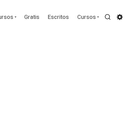
Expand
Expand
ursos
Gratis
Escritos
Cursos
child
child
Search
Settin
menu
menu