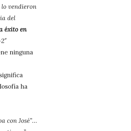
 lo vendieron
ia del
a éxito en
-2″
ene ninguna
ignifica
losofía ha
ba con José”
…