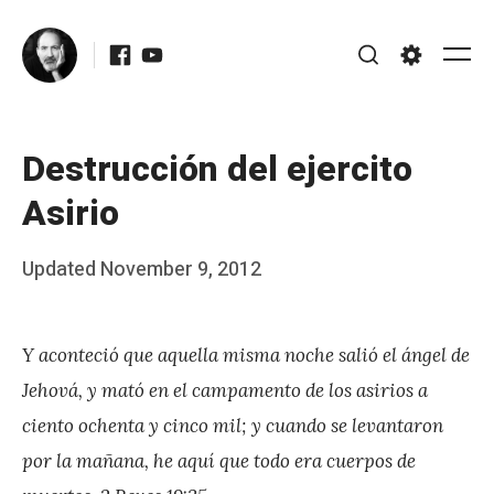
Skip
Facebook
Youtube
to
Me
Search
Settings
content
Destrucción del ejercito
Asirio
Posted
Updated
November 9, 2012
b
on
y
Y aconteció que aquella misma noche salió el ángel de
J
Jehová, y mató en el campamento de los asirios a
A
ciento ochenta y cinco mil; y cuando se levantaron
P
por la mañana, he aquí que todo era cuerpos de
é