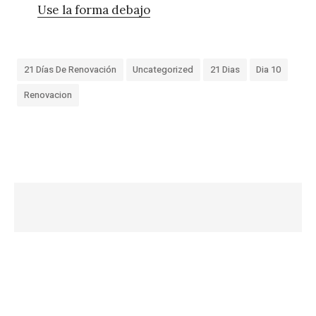
Use la forma debajo
21 Días De Renovación
Uncategorized
21 Dias
Dia 10
Renovacion
«
D
í
a
9
–
2
1