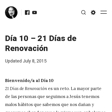
Skip
Facebook
Youtube
to
Me
Search
Settings
content
Día 10 – 21 Días de
Renovación
Posted
Updated
July 8, 2015
b
on
y
Bienvenido/a al Día 10
J
21 Días de Renovación
es un reto. La mayor parte
A
de las personas que seguimos a Jesús tenemos
P
malos hábitos que sabemos que nos dañan y
é