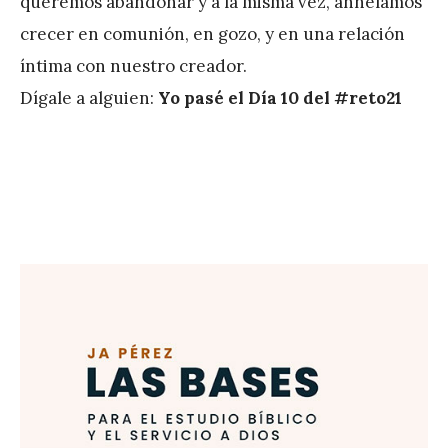
queremos abandonar y a la misma vez, anhelamos
r
crecer en comunión, en gozo, y en una relación
e
íntima con nuestro creador.
z
Dígale a alguien:
Yo pasé el Día 10 del #reto21