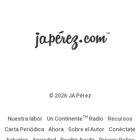
D
í
a
s
d
e
R
e
n
o
© 2026
JA Pérez
v
a
Nuestra labor
Un Continente™ Radio
Recursos
c
Carta Periódica
Ahora
Sobre el Autor
Conéctate
i