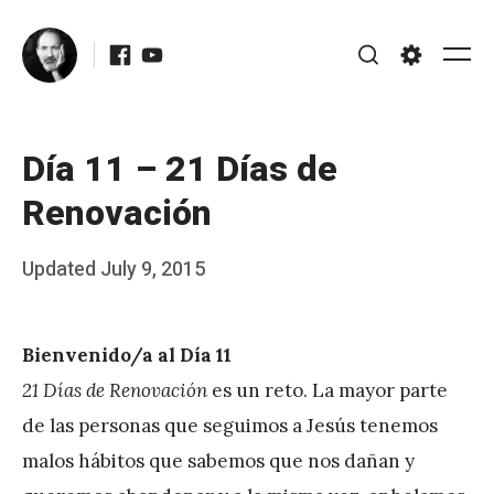
Skip
Facebook
Youtube
to
Me
Search
Settings
content
Día 11 – 21 Días de
Renovación
Posted
Updated
July 9, 2015
b
on
y
Bienvenido/a al Día 11
J
21 Días de Renovación
es un reto. La mayor parte
A
de las personas que seguimos a Jesús tenemos
P
malos hábitos que sabemos que nos dañan y
é