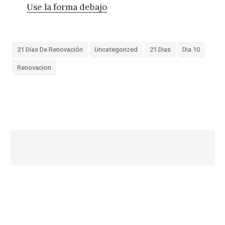
Use la forma debajo
21 Días De Renovación
Uncategorized
21 Dias
Dia 10
Renovacion
«
D
í
a
1
0
–
2