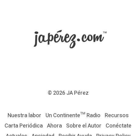
1
D
í
a
s
d
e
R
e
n
© 2026
JA Pérez
o
v
Nuestra labor
Un Continente™ Radio
Recursos
a
Carta Periódica
Ahora
Sobre el Autor
Conéctate
c