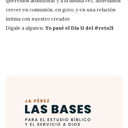
queremos abandonar y a la misma vez, anhelamos
r
crecer en comunión, en gozo, y en una relación
e
íntima con nuestro creador.
z
Dígale a alguien:
Yo pasé el Día 11 del #reto21