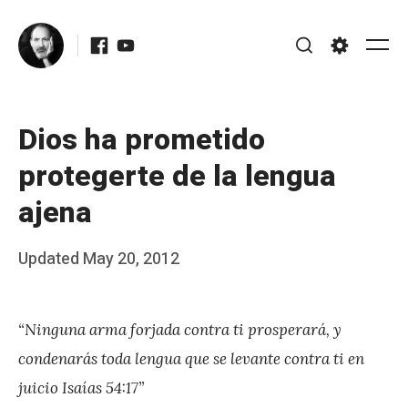
Skip
Facebook
Youtube
to
Me
Search
Settings
content
Dios ha prometido
protegerte de la lengua
ajena
Posted
Updated
May 20, 2012
b
on
y
“Ninguna arma forjada contra ti prosperará, y
J
condenarás toda lengua que se levante contra ti en
A
juicio Isaías 54:17”
P