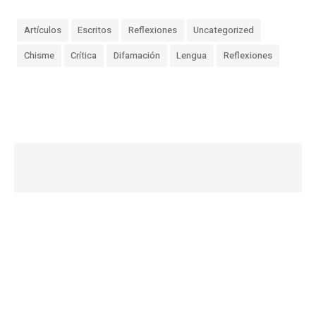
Artículos
Escritos
Reflexiones
Uncategorized
Chisme
Crítica
Difamación
Lengua
Reflexiones
«
L
a
S
a
b
i
d
u
r