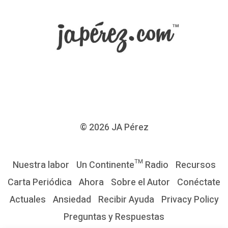
í
a
e
s
c
o
m
o
© 2026
JA Pérez
l
a
Nuestra labor
Un Continente™ Radio
Recursos
m
Carta Periódica
Ahora
Sobre el Autor
Conéctate
e
Actuales
Ansiedad
Recibir Ayuda
Privacy Policy
d
Preguntas y Respuestas
i