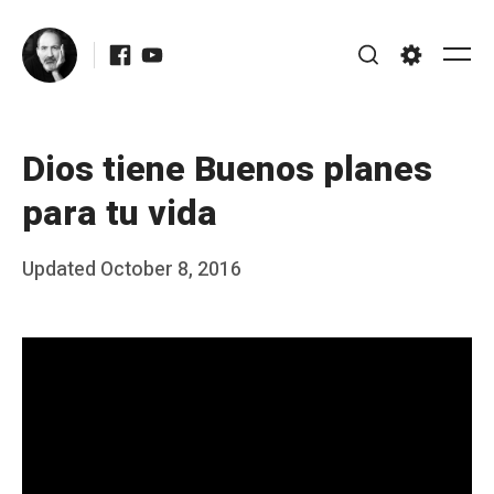
Skip
Facebook
Youtube
to
Me
Search
Settings
content
Dios tiene Buenos planes
para tu vida
Posted
Updated
October 8, 2016
b
on
y
J
A
P
é