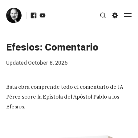
Skip
Facebook
Youtube
to
Me
Search
Settings
content
Efesios: Comentario
Posted
Updated
October 8, 2025
b
on
y
Esta obra comprende todo el comentario de JA
J
Pérez sobre la Epístola del Apóstol Pablo a los
A
Efesios.
P
é
r