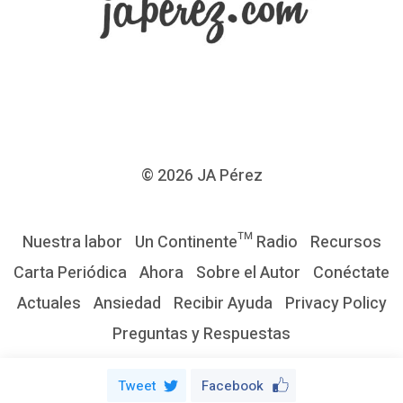
d
e
l
a
E
p
í
© 2026
JA Pérez
s
t
Nuestra labor
Un Continente™ Radio
Recursos
o
Carta Periódica
Ahora
Sobre el Autor
Conéctate
l
Actuales
Ansiedad
Recibir Ayuda
Privacy Policy
a
Preguntas y Respuestas
a
l
Tweet
Facebook