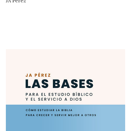
JA Pérez
r
e
z