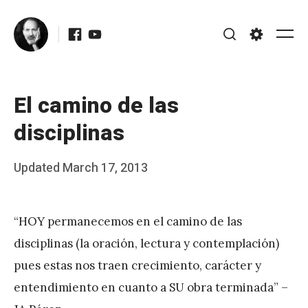
Skip
Facebook
Youtube
to
Me
Search
Settings
content
El camino de las
disciplinas
Posted
Updated
March 17, 2013
b
on
y
“HOY permanecemos en el camino de las
J
disciplinas (la oración, lectura y contemplación)
A
pues estas nos traen crecimiento, carácter y
P
entendimiento en cuanto a SU obra terminada” –
é