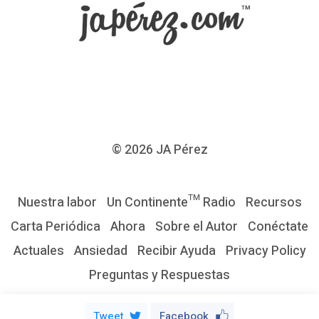
e
r
i
e
d
e
T
© 2026
JA Pérez
e
l
Nuestra labor
Un Continente™ Radio
Recursos
e
Carta Periódica
Ahora
Sobre el Autor
Conéctate
v
Actuales
Ansiedad
Recibir Ayuda
Privacy Policy
i
Preguntas y Respuestas
s
i
Tweet
Facebook