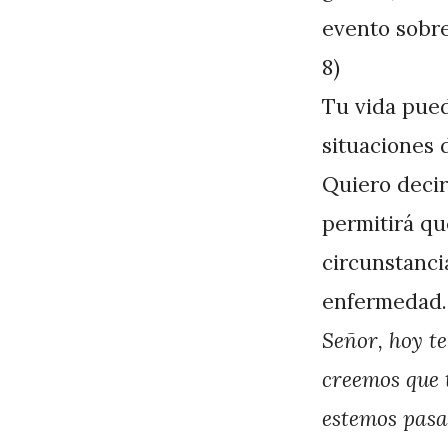
P
evento sobre
é
8)
r
Tu vida pued
e
situaciones 
z
Quiero decir
permitirá qu
circunstanci
enfermedad. 
Señor, hoy t
creemos que t
estemos pasa