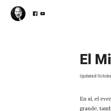
Facebook
Youtube
Skip
to
content
El M
Posted
Updated
Octobe
b
on
y
J
En sí, el eve
A
grande, tamb