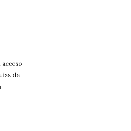
a acceso
guías de
a