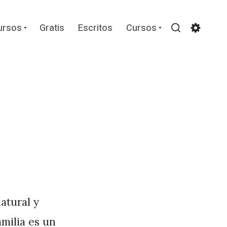
Expand
Expand
ursos
Gratis
Escritos
Cursos
child
child
Search
Settin
menu
menu
o
natural y
milia es un