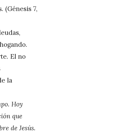
. (Génesis 7,
deudas,
ahogando.
te. El no
s
e la
mpo. Hoy
ción que
re de Jesús.