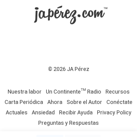
c
a
d
a
s
d
e
© 2026
JA Pérez
l
2
Nuestra labor
Un Continente™ Radio
Recursos
0
Carta Periódica
Ahora
Sobre el Autor
Conéctate
1
Actuales
Ansiedad
Recibir Ayuda
Privacy Policy
5
Preguntas y Respuestas
R
e