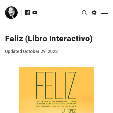
Skip
Facebook
Youtube
to
Me
Search
Settings
content
Feliz (Libro Interactivo)
Posted
Updated
October 29, 2022
b
on
y
J
A
P
é
r