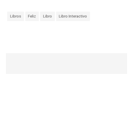
Libros
Feliz
Libro
Libro Interactivo
«
N
o
t
a
s
D
e
s
t
a