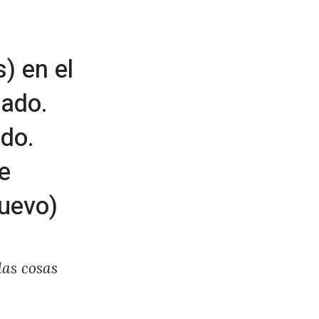
) en el
sado.
ado.
e
uevo)
las cosas