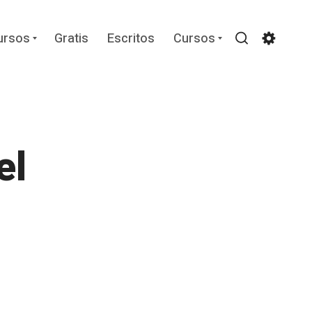
Expand
Expand
ursos
Gratis
Escritos
Cursos
child
child
Search
Settin
menu
menu
el