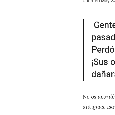
Posted
Updated
May 24
b
on
y
Gente
J
A
pasad
P
Perdó
é
r
¡Sus 
e
dañar
z
No os acordéi
antiguas. Isa