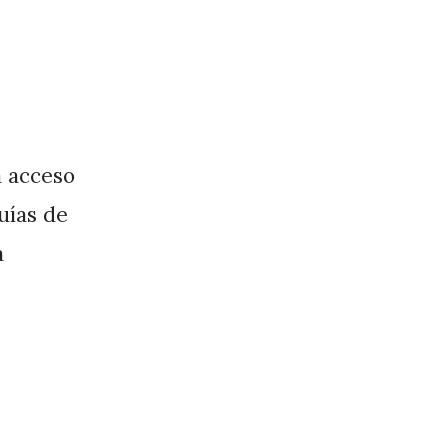
a acceso
guías de
a