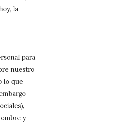
oy, la
rsonal para
obre nuestro
o lo que
n embargo
ciales),
 nombre y