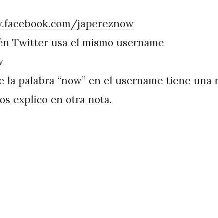
w.facebook.com/japereznow
én Twitter usa el mismo username
w
e la palabra “now” en el username tiene una
los explico en otra nota.
!