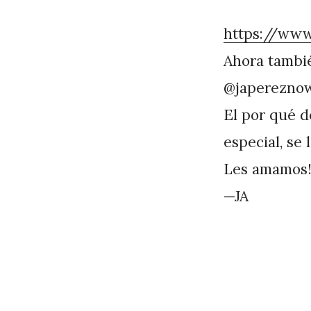
https://ww
Ahora tambi
@japerezno
El por qué d
especial, se 
Les amamos
—JA