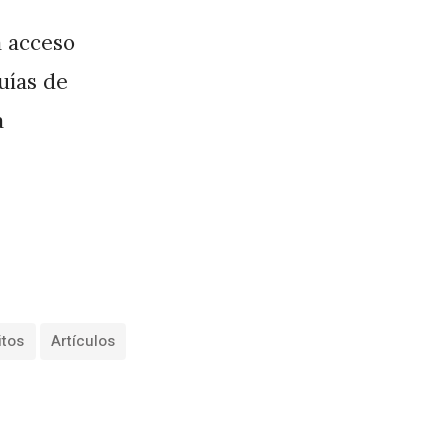
a acceso
guías de
a
itos
Artículos