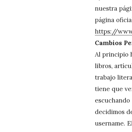
P
nuestra pági
é
página oficia
r
https://ww
e
Cambios Pe
z
Al principio
libros, artí
trabajo liter
tiene que ve
escuchando a
decidimos de
username. El