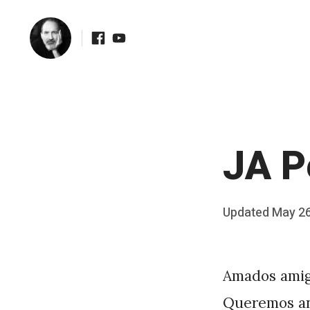
Facebook
Youtube
Skip
to
content
JA P
Posted
Updated
May 26
b
on
y
J
Amados amig
A
Queremos a