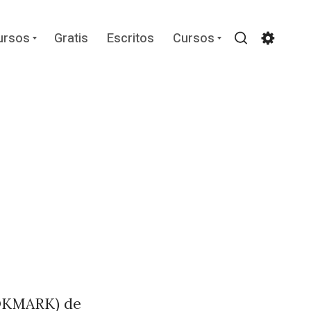
Expand
Expand
ursos
Gratis
Escritos
Cursos
child
child
Search
Settin
menu
menu
OKMARK) de