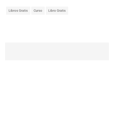
Libros Gratis
Curso
Libro Gratis
«
N
o
p
u
e
d
o
d
e
s