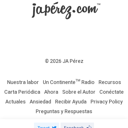
c
a
r
g
a
r
s
© 2026
JA Pérez
u
l
Nuestra labor
Un Continente™ Radio
Recursos
i
Carta Periódica
Ahora
Sobre el Autor
Conéctate
b
Actuales
Ansiedad
Recibir Ayuda
Privacy Policy
r
Preguntas y Respuestas
o
¿
Tweet
Facebook