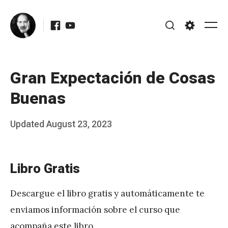
Skip
Facebook
Youtube
to
Me
Search
Settings
content
Gran Expectación de Cosas
Buenas
Posted
Updated
August 23, 2023
b
on
y
Libro Gratis
J
A
Descargue el libro gratis y automáticamente te
P
enviamos información sobre el curso que
é
acompaña este libro.