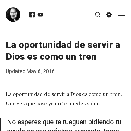
Skip
Facebook
Youtube
to
Me
Search
Settings
content
La oportunidad de servir a
Dios es como un tren
Posted
Updated
May 6, 2016
b
on
y
La oportunidad de servir a Dios es como un tren.
J
Una vez que pase ya no te puedes subir.
A
P
No esperes que te rueguen pidiendo tu
é