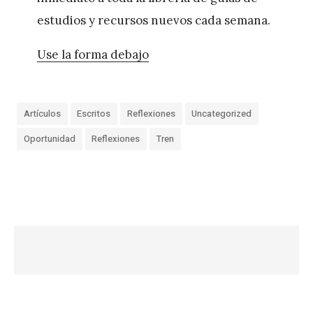
estudios y recursos nuevos cada semana.
Use la forma debajo
Artículos
Escritos
Reflexiones
Uncategorized
Oportunidad
Reflexiones
Tren
«
C
o
n
f
e