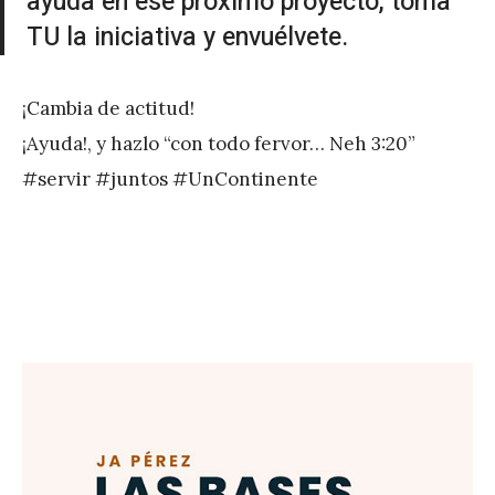
ayuda en ese próximo proyecto, toma
r
TU la iniciativa y envuélvete.
e
z
¡Cambia de actitud!
¡Ayuda!, y hazlo “con todo fervor… Neh 3:20”
#servir #juntos #UnContinente