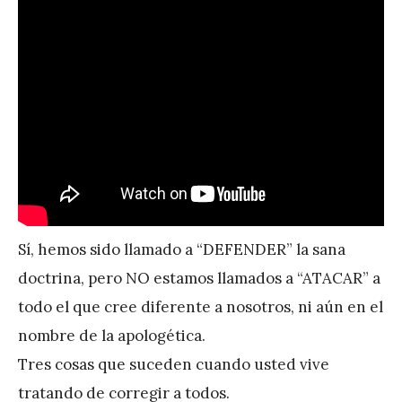
r
e
z
Sí, hemos sido llamado a “DEFENDER” la sana
doctrina, pero NO estamos llamados a “ATACAR” a
todo el que cree diferente a nosotros, ni aún en el
nombre de la apologética.
Tres cosas que suceden cuando usted vive
tratando de corregir a todos.