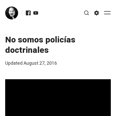
Skip
Facebook
Youtube
to
Me
Search
Settings
content
No somos policías
doctrinales
Posted
Updated
August 27, 2016
b
on
y
J
A
P
é