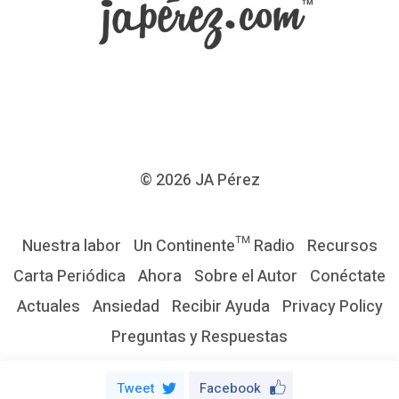
r
e
t
u
s
o
b
© 2026
JA Pérez
r
a
Nuestra labor
Un Continente™ Radio
Recursos
s
Carta Periódica
Ahora
Sobre el Autor
Conéctate
N
Actuales
Ansiedad
Recibir Ayuda
Privacy Policy
u
Preguntas y Respuestas
e
s
Tweet
Facebook