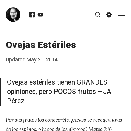
Skip
Facebook
Youtube
to
Me
Search
Settings
content
Ovejas Estériles
Posted
Updated
May 21, 2014
b
on
y
Ovejas estériles tienen GRANDES
J
opiniones, pero POCOS frutos —JA
A
Pérez
P
é
Por sus frutos los conoceréis. ¿Acaso se recogen uvas
r
de los espinos, o higos de los abrojos? Mateo 7:16