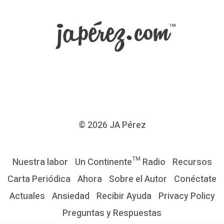
c
i
e
n
c
i
a
-
© 2026
JA Pérez
f
i
Nuestra labor
Un Continente™ Radio
Recursos
c
Carta Periódica
Ahora
Sobre el Autor
Conéctate
c
Actuales
Ansiedad
Recibir Ayuda
Privacy Policy
i
Preguntas y Respuestas
ó