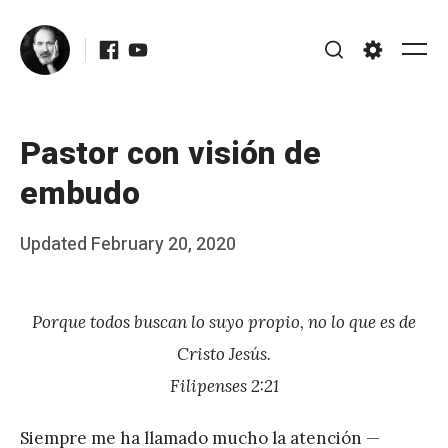
Skip
Facebook
Youtube
to
Me
Search
Settings
content
Pastor con visión de
embudo
Posted
Updated
February 20, 2020
b
on
y
Porque todos buscan lo suyo propio, no lo que es de
J
Cristo Jesús.
A
Filipenses 2:21
P
é
Siempre me ha llamado mucho la atención —