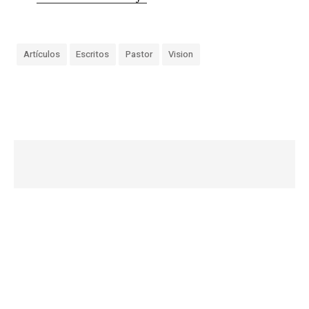
Artículos
Escritos
Pastor
Vision
«
M
e
g
u
s
t
a
l
a