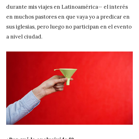
r
durante mis viajes en Latinoamérica— el interés
e
en muchos pastores en que vaya yo a predicar en
z
sus iglesias, pero luego no participan en el evento
a nivel ciudad.