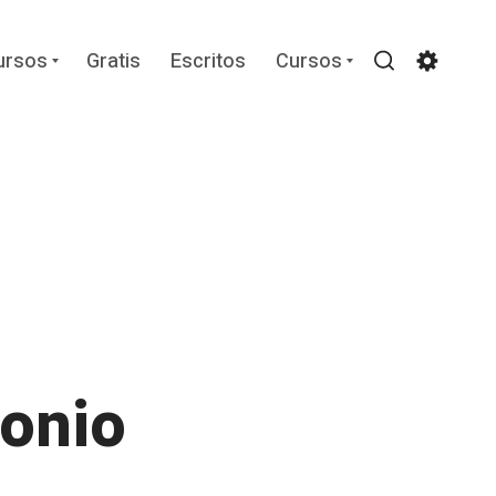
Expand
Expand
ursos
Gratis
Escritos
Cursos
child
child
Search
Settin
menu
menu
monio