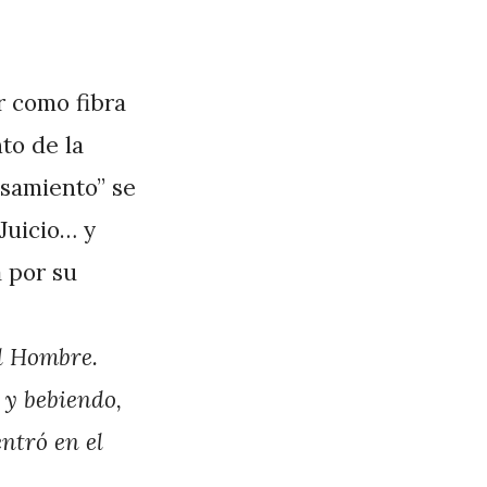
r como fibra
to de la
asamiento” se
 Juicio… y
á por su
el Hombre.
 y bebiendo,
ntró en el