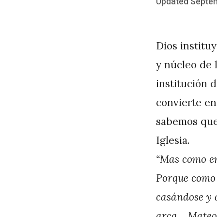
Posted
Updated
Septem
b
on
y
J
Dios institu
A
y núcleo de 
P
institución 
é
convierte en 
r
sabemos que 
e
Iglesia.
z
“Mas como en 
Porque como 
casándose y 
arca… Mateo 