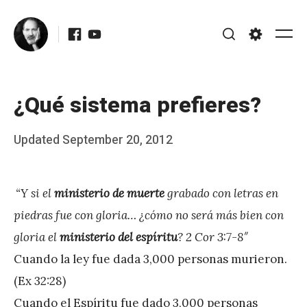
Skip
Facebook
Youtube
to
Me
Search
Settings
content
¿Qué sistema prefieres?
Posted
Updated
September 20, 2012
b
on
y
“Y si el
ministerio de muerte
grabado con letras en
J
piedras fue con gloria… ¿cómo no será más bien con
A
gloria el
ministerio del espíritu
? 2 Cor 3:7-8″
P
Cuando la ley fue dada 3,000 personas murieron.
é
(Ex 32:28)
r
Cuando el Espíritu fue dado 3,000 personas