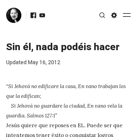
Skip
Facebook
Youtube
to
Me
Search
Settings
content
Sin él, nada podéis hacer
Posted
Updated
May 16, 2012
b
on
y
“Si Jehová no edificare la casa, En vano trabajan los
J
que la edifican;
A
Si Jehová no guardare la ciudad, En vano vela la
P
guardia. Salmos 127:1”
é
Jesús quiere que reposes en EL. Puede ser que
r
intentemos tener éxito o conquistar logros