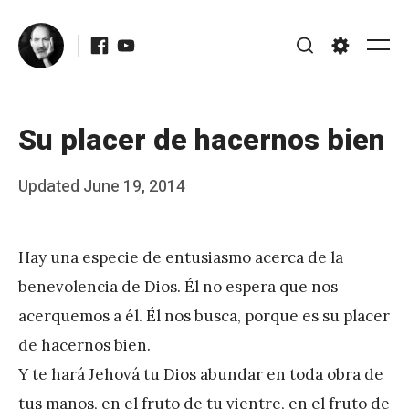
Skip
Facebook
Youtube
to
Me
Search
Settings
content
Su placer de hacernos bien
Posted
Updated
June 19, 2014
b
on
y
Hay una especie de entusiasmo acerca de la
J
benevolencia de Dios. Él no espera que nos
A
acerquemos a él. Él nos busca, porque es su placer
P
de hacernos bien.
é
Y te hará Jehová tu Dios abundar en toda obra de
r
tus manos, en el fruto de tu vientre, en el fruto de