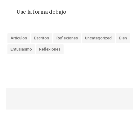
Use la forma debajo
Artículos
Escritos
Reflexiones
Uncategorized
Bien
Entusiasmo
Reflexiones
«
E
l
m
a
y
o