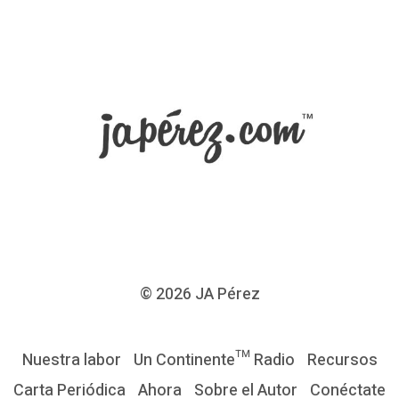
r
e
n
e
m
i
g
o
d
e
l
© 2026
JA Pérez
e
v
Nuestra labor
Un Continente™ Radio
Recursos
a
Carta Periódica
Ahora
Sobre el Autor
Conéctate