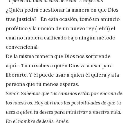
“Y perecerá toda la casa de Acab” 2 Reyes 9:8
r
¿Quién podrá cuestionar la manera en que Dios
e
trae justicia? En esta ocasión, tomó un anuncio
z
profético y la unción de un nuevo rey (Jehú) el
cual no hubiera calificado bajo ningún método
convencional.
De la misma manera que Dios nos sorprende
aquí… Tu no sabes a quién Dios va a usar para
liberarte. Y él puede usar a quien él quiera y a la
persona que tu menos esperas.
Señor. Sabemos que tus caminos están por encima de
los nuestros. Hoy abrimos las posibilidades de que tu
uses a quien tu desees para ministrar a nuestra vida.
En el nombre de Jesús. Amén.