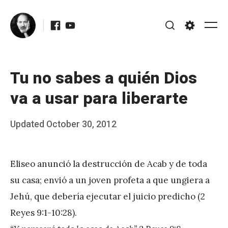
Skip
Facebook
Youtube
to
Me
Search
Settings
content
Tu no sabes a quién Dios
va a usar para liberarte
Posted
Updated
October 30, 2012
b
on
y
Eliseo anunció la destrucción de Acab y de toda
J
su casa; envió a un joven profeta a que ungiera a
A
Jehú, que debería ejecutar el juicio predicho (2
P
Reyes 9:1-10:28).
é