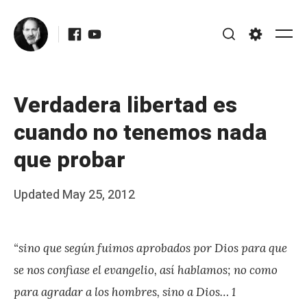
Skip
Facebook
Youtube
to
Me
Search
Settings
content
Verdadera libertad es
cuando no tenemos nada
que probar
Posted
Updated
May 25, 2012
b
on
y
“sino que según fuimos aprobados por Dios para que
J
se nos confiase el evangelio, así hablamos; no como
A
para agradar a los hombres, sino a Dios… 1
P