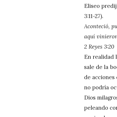
J
Eliseo predi
A
3:11-27).
P
Aconteció, pu
é
aquí vinieron
r
2 Reyes 3:2
e
En realidad 
z
sale de la b
de acciones
no podría ocu
Dios milagro
peleando co