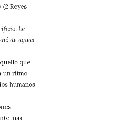
b (2 Reyes
ificio, he
lenó de aguas
Aquello que
n un ritmo
dios humanos
ones
ente más