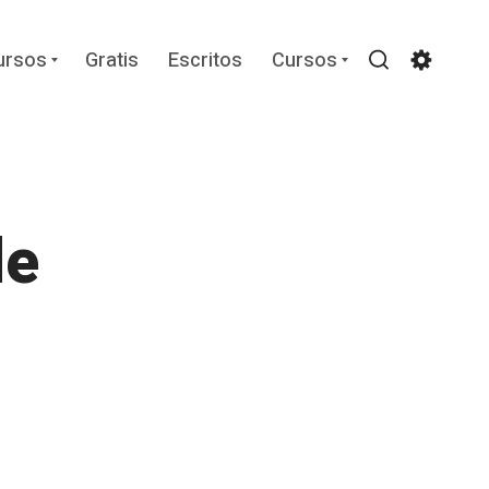
Expand
Expand
ursos
Gratis
Escritos
Cursos
child
child
Search
Settin
menu
menu
de