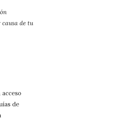
ión
r causa de tu
a acceso
guías de
a