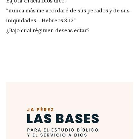
Bajo la Gracia Dios dice:
r
“nunca más me acordaré de sus pecados y de sus
e
iniquidades… Hebreos 8:12”
z
¿Bajo cual régimen deseas estar?