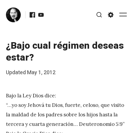
Skip
Facebook
Youtube
to
Me
Search
Settings
content
¿Bajo cual régimen deseas
estar?
Posted
Updated
May 1, 2012
b
on
y
Bajo la Ley Dios dice:
J
“…yo soy Jehová tu Dios, fuerte, celoso, que visito
A
la maldad de los padres sobre los hijos hasta la
P
tercera y cuarta generación… Deuteronomio 5:9”
é