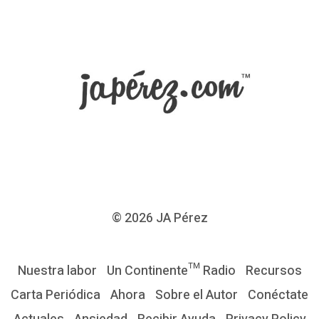
N
C
I
A
F
u
e
p
o
r
© 2026
JA Pérez
S
U
Nuestra labor
Un Continente™ Radio
Recursos
o
Carta Periódica
Ahora
Sobre el Autor
Conéctate
b