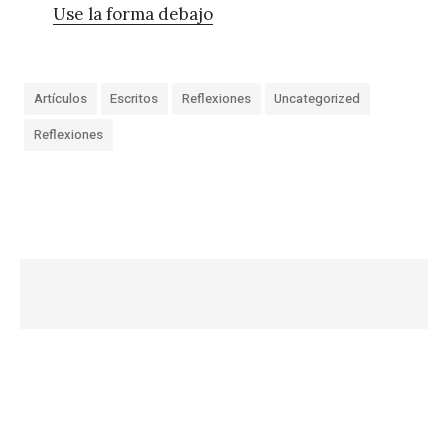
Use la forma debajo
Artículos
Escritos
Reflexiones
Uncategorized
Reflexiones
«
S
u
P
R
E
S
E