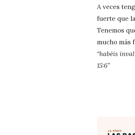
J
A veces teng
A
fuerte que l
P
Tenemos que 
é
mucho más fue
r
“habéis inva
e
15:6”
z