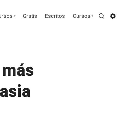
Expand
Expand
ursos
Gratis
Escritos
Cursos
child
child
Search
Settin
menu
menu
… más
rasia