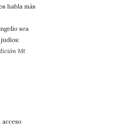
nos habla más
ngelio sea
 judíos:
dición Mt
a acceso