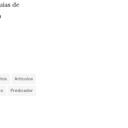
guías de
a
itos
Artículos
es
Predicador