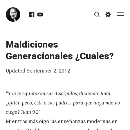
Skip
Facebook
Youtube
to
Me
Search
Settings
content
Maldiciones
Generacionales ¿Cuales?
Posted
Updated
September 2, 2012
b
on
y
“Y le preguntaron sus discípulos, diciendo: Rabí,
J
¿quién pecó, éste o sus padres, para que haya nacido
A
ciego? Juan 9:2”
P
Mientras más oigo las enseñanzas modernas en
é