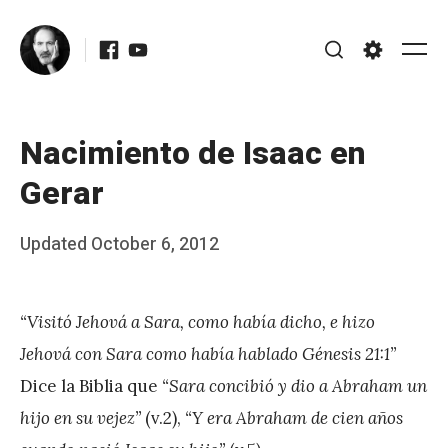
Skip
Facebook
Youtube
to
Me
Search
Settings
content
Nacimiento de Isaac en
Gerar
Posted
Updated
October 6, 2012
b
on
y
“Visitó Jehová a Sara, como había dicho, e hizo
J
Jehová con Sara como había hablado Génesis 21:1”
A
Dice la Biblia que
“Sara concibió y dio a Abraham un
P
hijo en su vejez”
(v.2),
“Y era Abraham de cien años
é