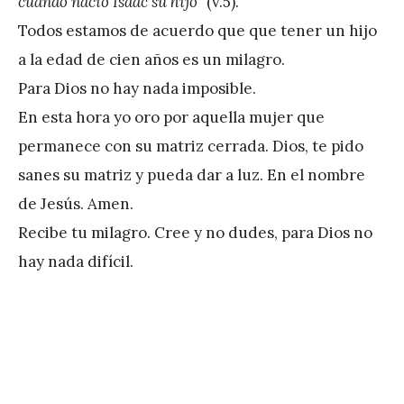
cuando nació Isaac su hijo”
(v.5).
r
Todos estamos de acuerdo que que tener un hijo
e
a la edad de cien años es un milagro.
z
Para Dios no hay nada imposible.
En esta hora yo oro por aquella mujer que
permanece con su matriz cerrada. Dios, te pido
sanes su matriz y pueda dar a luz. En el nombre
de Jesús. Amen.
Recibe tu milagro. Cree y no dudes, para Dios no
hay nada difícil.