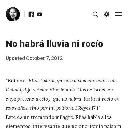
Skip
Facebook
Youtube
to
Me
Search
Settings
content
No habrá lluvia ni rocío
Posted
Updated
October 7, 2012
b
on
y
“Entonces Elías tisbita, que era de los moradores de
J
Galaad, dijo a Acab: Vive Jehová Dios de Israel, en
A
cuya presencia estoy, que no habrá lluvia ni rocío en
P
estos años, sino por mi palabra. 1 Reyes 17:1”
é
Este es un tremendo milagro. Elías habla a los
r
elementos. Interesante que no dijo: Por la palabra